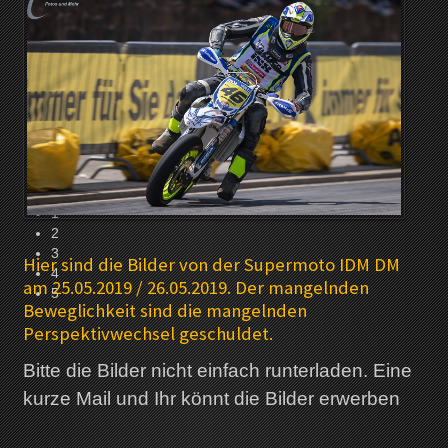
Willkommen bei RD Foto: Fotos und Mehr.....
0
1
2
3
Hier sind die Bilder von der Supermoto IDM DM
4
am 25.05.2019 / 26.05.2019. Der mangelnden
5
Beweglichkeit sind die mangelnden
Perspektivwechsel geschuldet.
Bitte die Bilder nicht einfach runterladen. Eine
kurze Mail und Ihr könnt die Bilder erwerben