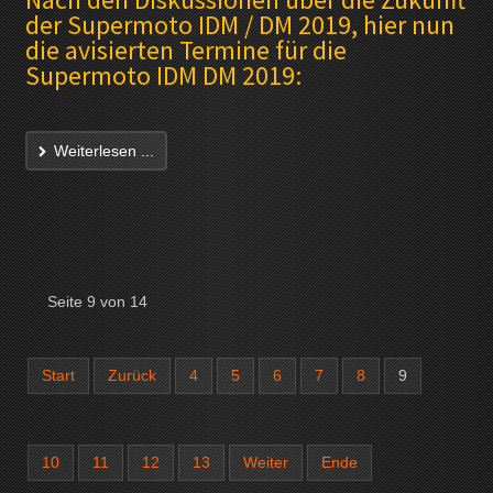
der Supermoto IDM / DM 2019, hier nun
die avisierten Termine für die
Supermoto IDM DM 2019:
Weiterlesen ...
Seite 9 von 14
Start
Zurück
4
5
6
7
8
9
10
11
12
13
Weiter
Ende