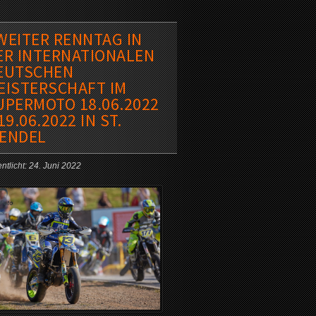
WEITER RENNTAG IN
ER INTERNATIONALEN
EUTSCHEN
EISTERSCHAFT IM
UPERMOTO 18.06.2022
19.06.2022 IN ST.
ENDEL
ntlicht: 24. Juni 2022