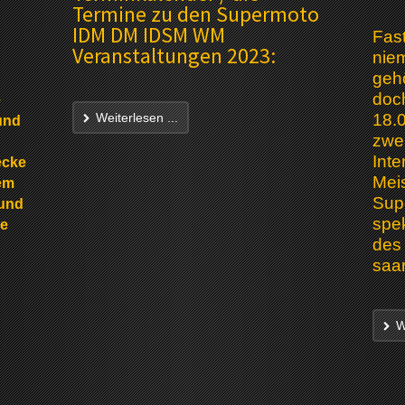
Termine zu den Supermoto
IDM DM IDSM WM
Fast
Veranstaltungen 2023:
nie
gehö
doc
e
18.0
Weiterlesen ...
und
zwei
Inte
ecke
Mei
sem
Sup
 und
spe
ke
des
saar
We