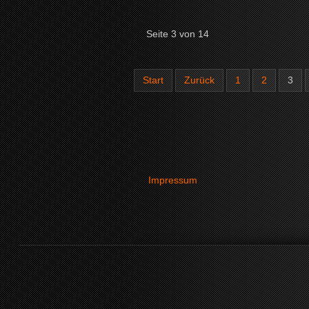
Seite 3 von 14
Start
Zurück
1
2
3
Impressum