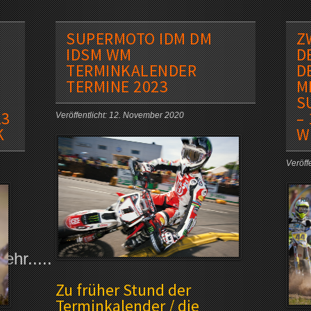
SUPERMOTO IDM DM
Z
IDSM WM
D
TERMINKALENDER
D
TERMINE 2023
M
S
23
– 
Veröffentlicht: 12. November 2020
K
W
Veröffe
hr.....
Zu früher Stund der
Terminkalender / die