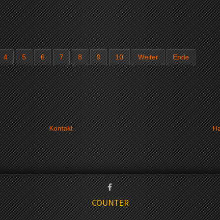
4
5
6
7
8
9
10
Weiter
Ende
Kontakt
Ha
COUNTER